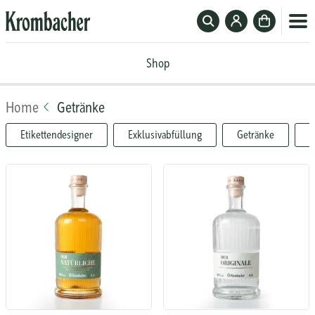
Suchfeld
Zum
Zur
ein-
Krombacher-
Kasse
Krombacher
oder
Account
Shop
Shop
ausblenden
Home
Getränke
Etikettendesigner
Exklusivabfüllung
Getränke
S