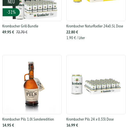
NEU
-31%
Krombacher Grill-Bundle
Krombacher NaturRadler 24x0,5L Dose
49,95 €
72,70 €
22,80 €
1,90 €
/ Liter
Krombacher Pils 1,0l Sonderedition
Krombacher Pils 24 x 0,33l Dose
14,95 €
16,99 €