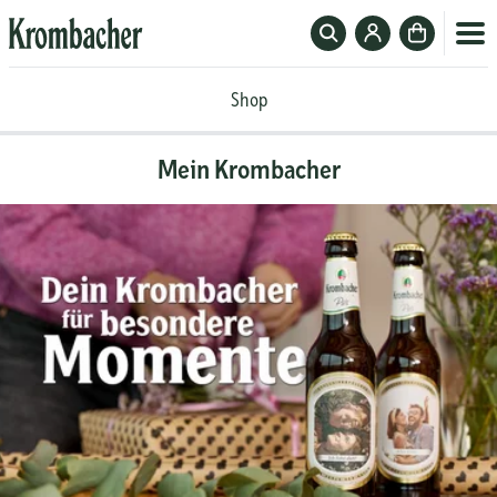
Suchfeld
Zum
Zur
ein-
Krombacher-
Kasse
Krombacher
oder
Account
Shop
Shop
ausblenden
Mein Krombacher