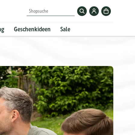
Zum
Zur
Shopsuche
Krombacher-
Kasse
Account
ng
Geschenkideen
Sale