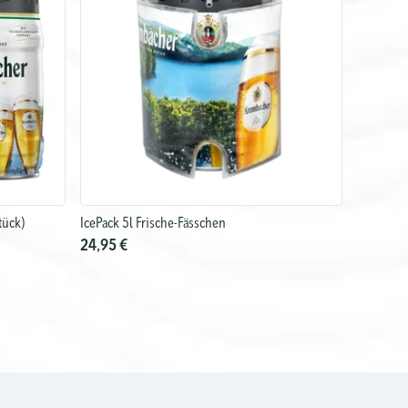
tück)
IcePack 5l Frische-Fässchen
24,95 €