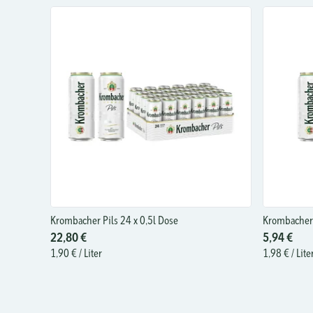
Krombacher Pils 24 x 0,5l Dose
Krombacher 
22,80 €
5,94 €
1,90 €
/ Liter
1,98 €
/ Lite