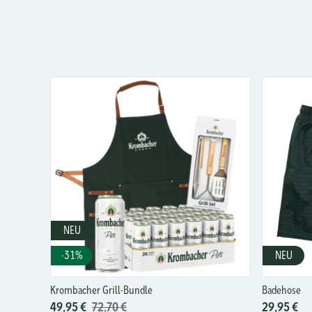
NEU
-31%
NEU
Krombacher Grill-Bundle
Badehose
49,95 €
72,70 €
29,95 €