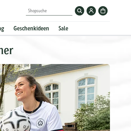
Zum
Zur
Shopsuche
Krombacher-
Kasse
Account
ng
Geschenkideen
Sale
her