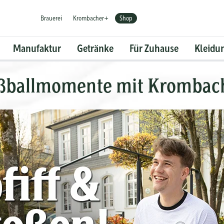
Brauerei
Krombacher+
Shop
Manufaktur
Getränke
Für Zuhause
Kleidu
ßballmomente mit Krombac