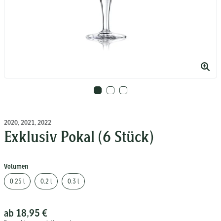
d
Bild
rgrößern
vergr
2020, 2021, 2022
Exklusiv Pokal (6 Stück)
Volumen
0.25 l
0.2 l
0.3 l
ab 18,95 €