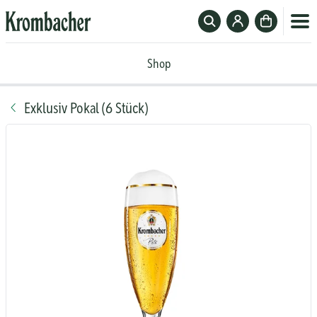
Suchfeld
Zum
Zur
ein-
Krombacher-
Kasse
Krombacher
oder
Account
Shop
Shop
ausblenden
Exklusiv Pokal (6 Stück)