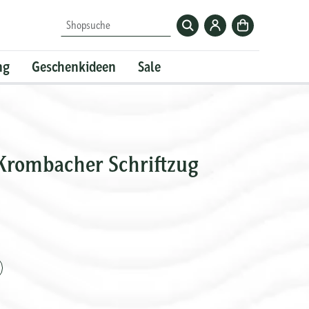
Zum
Zur
Shopsuche
Krombacher-
Kasse
Account
ng
Geschenkideen
Sale
 Krombacher Schriftzug