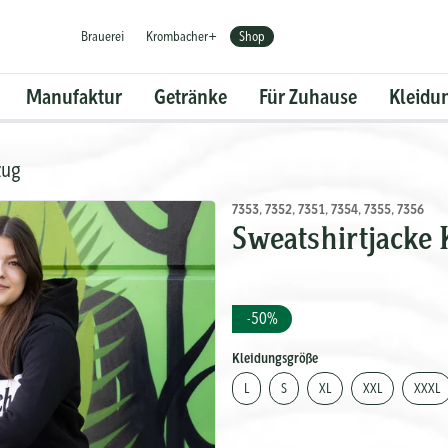
Brauerei
Krombacher+
Shop
Manufaktur
Getränke
Für Zuhause
Kleidu
zug
7353, 7352, 7351, 7354, 7355, 7356
Sweatshirtjacke
-50%
Kleidungsgröße
L
S
XL
XXL
XXXL