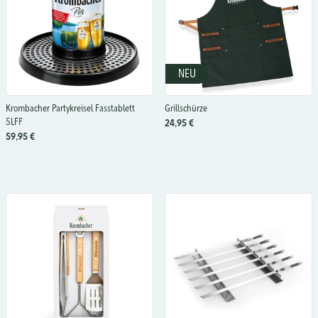
NEU
Krombacher Partykreisel Fasstablett
Grillschürze
5LFF
24,95 €
59,95 €