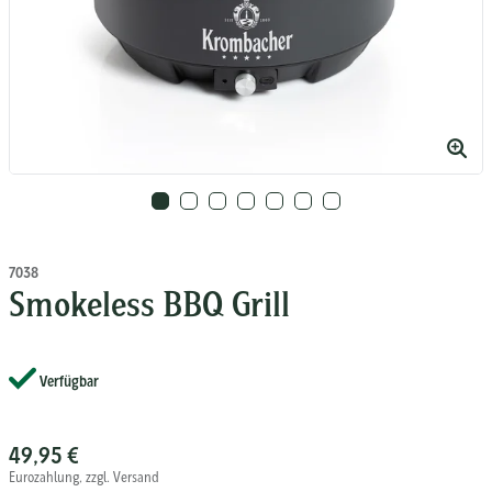
d
Bild
rgrößern
vergr
7038
Smokeless BBQ Grill
Verfügbar
49,95 €
Eurozahlung, zzgl. Versand