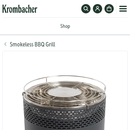
Suchfeld
Zum
Zur
ein-
Krombacher-
Kasse
Krombacher
oder
Account
Shop
Shop
ausblenden
Smokeless BBQ Grill