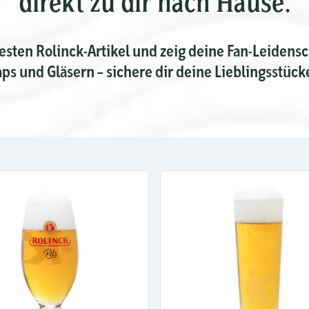
direkt zu dir nach Hause.
esten Rolinck-Artikel und zeig deine Fan-Leidensch
aps und Gläsern – sichere dir deine Lieblingsstüc