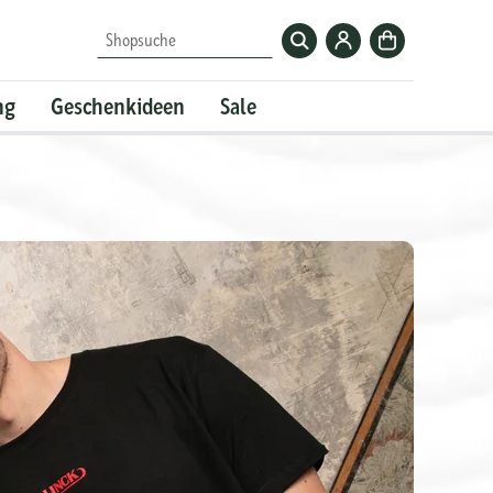
Zum
Zur
Shopsuche
Krombacher-
Kasse
Account
ng
Geschenkideen
Sale